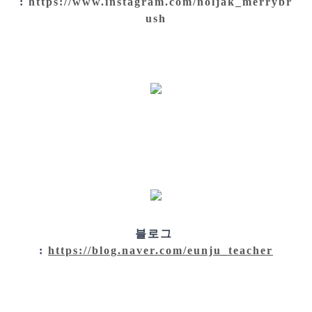
:
https://www.instagram.com/noljak_merrybr
ush
블로그
:
https://blog.naver.com/eunju_teacher