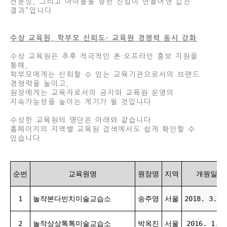
전문성, 그리고 아이들을 향한 진심이 만들어낸 값진
결과”입니다.
수상 교육원, 학부모 신뢰도· 교육원 경쟁력 동시 강화
수상 교육원은 추후 적극적인 온·오프라인 홍보 지원을
통해,
학부모에게는 신뢰할 수 있는 교육기관으로서의 브랜드
경쟁력을 높이고,
원장에게는 교육자로서의 긍지와 교육원 운영의
지속가능성을 높이는 계기가 될 것입니다.
수상한 교육원의 명단은 아래와 같습니다.
홈페이지의 지역별 교육원 검색에서도 쉽게 확인할 수
있습니다.
순번
교육원명
원장명
지역
개원일
1
놀작본다빈치미술교습소
송주영
서울
2018. 3. 2
2
놀작상상톡톡미술교습소
박옥진
서울
2016. 1. 9