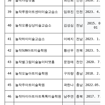
38
놀작나랑앳홈
최선희
인천
2020. 2. 1
39
놀작루원아트센터미술교습소
임유진
인천
2023. 4. 1
2015. 08.
40
놀작오룡상상미술교습소
김성심
전남
01
41
놀작하이미술교습소
이예지
전남
2023. 1. 2
42
놀작SUN아트미술학원
황선우
전북
2023. 5. 2
43
놀작별그림미술놀이터앳홈
문정애
천안
2020. 7. 6
44
놀작오늘아트미술학원
구의량
충남
2018. 2. 2
45
놀작주아트미술학원
곽한나
충남
2022.05.27
46
놀작마이아트아트톡톡미술학원
남주연
충북
2017. 7. 1