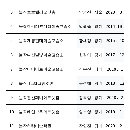
3
놀작호호헬리오앳홈
양의선
서울
2020. 3. 2
4
놀작철산키즈센터미술교습소
박혜숙
경기
2014.10.01
5
놀작개봉현대미술교습소
황세정
경기
2015. 10. 
6
놀작다산별빛미술교습소
한경아
경기
2017. 12. 
7
놀작마이아트미술교습소
김수진
경기
2018. 1. 1
8
놀작세교i그림앳홈
윤성해
경기
2018. 12. 
9
놀작철산퍼니아트앳홈
장희랑
경기
2018. 2. 6
10
놀작레인보우아트앳홈
임소영
경기
2019. 1. 1
11
놀작하랑미술학원
장연진
경기
2020. 2. 1