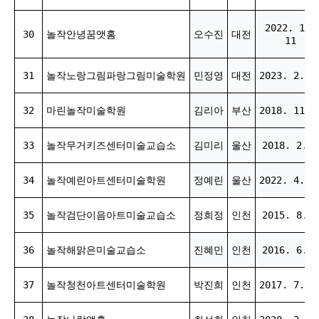
2022. 10.
30
놀작안녕꿈앳홈
오수진
대전
11
31
놀작노랑그림파랑그림미술학원
민정영
대전
2023. 2. 2
32
마린놀작미술학원
김리아
부산
2018. 11. 
33
놀작무거키즈센터미술교습소
김미리
울산
2018. 2. 5
34
놀작예린아트센터미술학원
정예린
울산
2022. 4. 1
35
놀작검단이음아트미술교습소
정희정
인천
2015. 8. 1
36
놀작해맑은미술교습소
진혜민
인천
2016. 6. 1
37
놀작청천아트센터미술학원
박진희
인천
2017. 7. 1