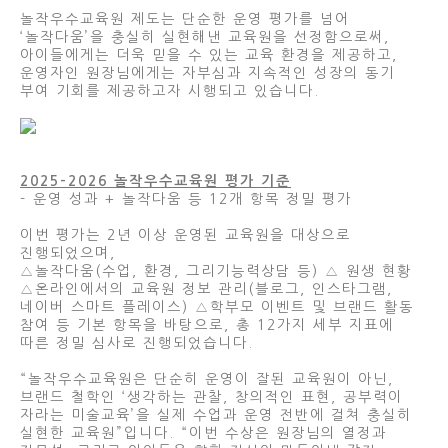
놀작우수교육원 제도는 단순한 운영 평가를 넘어
‘놀작다움’을 충실히 실현해낸 교육원을 선정함으로써,
아이들에게는 더욱 믿을 수 있는 교육 환경을 제공하고,
운영자인 원장님에게는 자부심과 지속적인 성장의 동기
부여 기회를 제공하고자 시행되고 있습니다.
2025-2026 놀작우수교육원 평가 기준
- 운영 성과 + 놀작다움 등 12개 항목 정밀 평가
이번 평가는 2년 이상 운영된 교육원을 대상으로
진행되었으며,
△놀작다움(수업, 환경, 그리기능력상담 등) △ 원생 현황
△온라인에서의 교육원 정보 관리(블로그, 인스타그램,
네이버 스마트 플레이스) △학부모 이벤트 및 브랜드 활동
참여 등 기본 항목을 바탕으로, 총 12가지 세부 지표에
따른 정밀 심사로 진행되었습니다.
“놀작우수교육원은 단순히 운영이 잘된 교육원이 아닌,
브랜드 철학인 ‘생각하는 관찰, 창의적인 표현, 공부력이
자라는 미술교육’을 실제 수업과 운영 전반에 걸쳐 충실히
실현한 교육원”입니다. “이번 수상은 원장님의 열정과