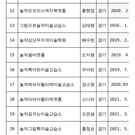
12
놀작모모의스케치북앳홈
황현정
경기
2020. 2. 5
13
그림으로놀작미술교습소
김태령
경기
2016. 1. 2
14
놀작상상무지개미술학원
배수빈
경기
2019. 2. 2
15
놀작꿀비앳홈
오지원
경기
2019. 4. 6
16
놀작룩아트미술교습소
우아린
경기
2019. 7. 1
17
놀작레브아뜰리에미술교습소
장소영
경기
2020.03.25
18
놀작라라아뜰리에앳홈
신나라
경기
2021. 3. 1
19
놀작꿈꾸는미술교습소
오은샘
경기
2021. 3. 1
20
놀작그림톡미술교습소
홍정순
경기
2021. 5. 2