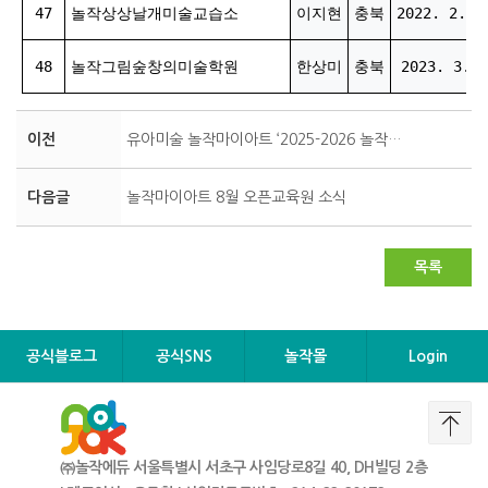
47
놀작상상날개미술교습소
이지현
충북
2022. 2. 2
48
놀작그림숲창의미술학원
한상미
충북
2023. 3. 3
이전
유아미술 놀작마이아트 ‘2025-2026 놀작우수교육원’ 선정
다음글
놀작마이아트 8월 오픈교육원 소식
목록
공식블로그
공식SNS
놀작몰
Login
㈜놀작에듀 서울특별시 서초구 사임당로8길 40, DH빌딩 2층