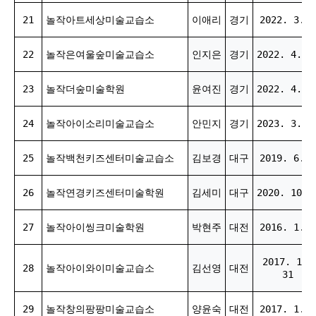
21
놀작아트세상미술교습소
이애리
경기
2022. 3. 3
22
놀작은여울숲미술교습소
인지은
경기
2022. 4. 1
23
놀작더숲미술학원
윤여진
경기
2022. 4. 1
24
놀작아이소리미술교습소
안민지
경기
2023. 3. 2
25
놀작백천키즈센터미술교습소
김보경
대구
2019. 6. 8
26
놀작연경키즈센터미술학원
김세미
대구
2020. 10. 
27
놀작아이씽크미술학원
박현주
대전
2016. 1. 9
2017. 12.
28
놀작아이와이미술교습소
김선영
대전
31
29
놀작창의팡팡미술교습소
양윤숙
대전
2017. 1. 7