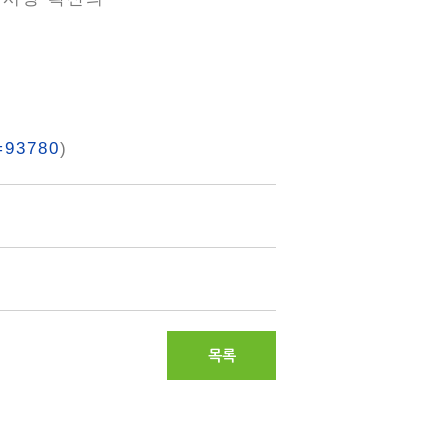
=93780
)
목록