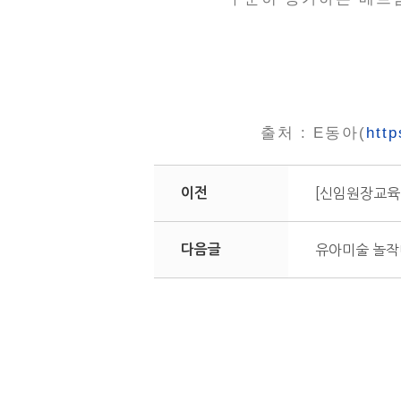
출처 : E동아(
htt
이전
[신임원장교육
다음글
유아미술 놀작마