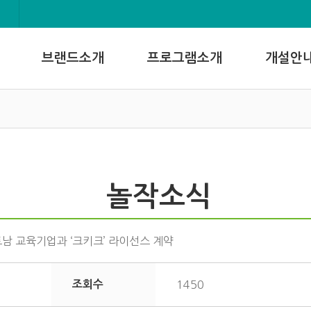
브랜드소개
프로그램소개
개설안
놀작소식
남 교육기업과 ‘크키크’ 라이선스 계약
조회수
1450