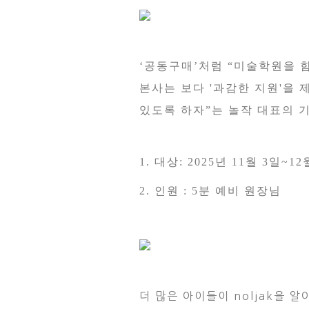
‘
공동구매
’
처럼
“
미술학원을 
본사는 보다
'
과감한 지원
'
을 
있도록 하자
”
는 놀작 대표의 
1.
대상
:
2025
년
11
월
3
일
~12
2.
인원
: 5
분 예비 원장님
더 많은 아이들이 noljak을 