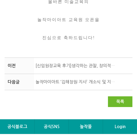
올바른 미술교육의
놀작마이아트 교육원 오픈을
진심으로 축하드립니다!
이전
[신임원장교육 후기]생각하는 관찰, 창의적인 표현의 새로운 리더 탄생! 126기 신..
다음글
놀작마이아트 ‘김해창원 지사’ 개소식 및 지사장 위촉식 현장!
목록
공식블로그
공식SNS
놀작몰
Login