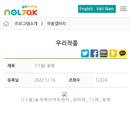
본문 바로가기
메뉴 바로가기
English
Việt Nam
프로그램소개 > 작품갤러리
우리작품
제목
(11월) 꽃병
등록일
2022.12.16
조회수
12224
(11월)놀작예린아트센터_강라희_11세_꽃병