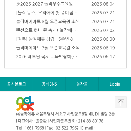
🎉2026-2027 놀작우수교육원 선정 결과 발표🎉
2026.08.04
[놀작 뉴스] 우리아이 첫 종이접기 '내가 골랐어!접었어!그렸어!' VIP 설명회 현장
2026.07.21
놀작마이아트 8월 오픈교육원 소식
2026.07.21
랜선으로 하나 된 축제! 놀작에듀 15주년 창립기념식 현장
2026.07.02
[경축] 놀작에듀 창립 15주년 & 놀작마이아트 '대한민국 교육브랜드 대상' 10회..
2026.06.30
놀작마이아트 7월 오픈교육원 소식
2026.06.19
2026 베트남 국제 교육박람회(VietEdu Fair)에서 증명한 놀작 교육의 파워
2026.06.17
공식블로그
공식SNS
놀작몰
Login
㈜놀작에듀 서울특별시 서초구 사임당로8길 40, DH빌딩 2층
I
대표이사 : 윤중환 I 사업자등록번호 : 214-88-80178
Tel : 1661-7968 I Fax : 02-522-7962 I E-mail :