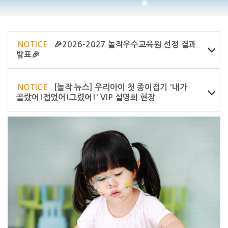
NOTICE
🎉2026-2027 놀작우수교육원 선정 결과
발표🎉
NOTICE
[놀작 뉴스] 우리아이 첫 종이접기 '내가
골랐어!접었어!그렸어!' VIP 설명회 현장