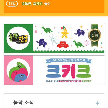
13일
수도권
,
호치민
,
울산
놀작 소식